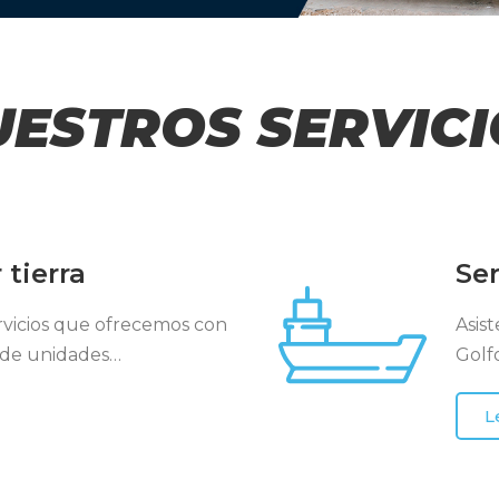
UESTROS SERVICI
 tierra
Ser
rvicios que ofrecemos con
Asis
a de unidades…
Golf
L