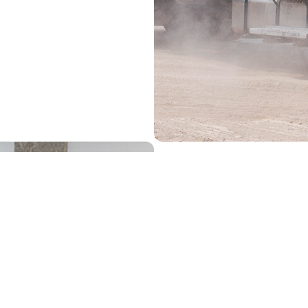
S
Contamos con dife
monitoreo en toda
nos permiten obten
del año: