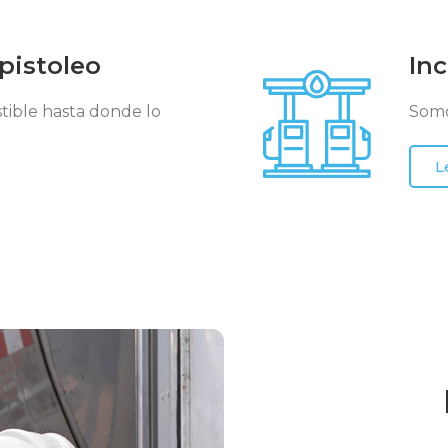
 pistoleo
In
ible hasta donde lo
Somo
L